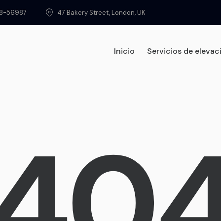
8-56987
47 Bakery Street, London, UK
Inicio
Servicios de elevac
Home
Servicios
40