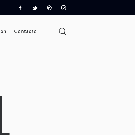
ión
Contacto
 de elevación
Pages
Shop
Contacto
4