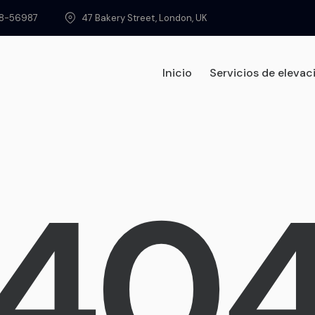
8-56987
47 Bakery Street, London, UK
Inicio
Servicios de elevac
Home
Servicios
40