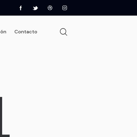
ión
Contacto
 de elevación
Pages
Shop
Contacto
4